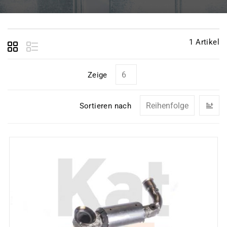
1
Artikel
Zeige
In
Sortieren nach
ab
Re