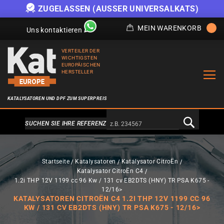
ZUGELASSEN (AUSSER UNIVERSALKATS)
MEIN WARENKORB
Uns kontaktieren
VERTEILER DER
WICHTIGSTEN
EUROPÄISCHEN
HERSTELLER
KATALYSATOREN UND DPF ZUM SUPERPREIS
Alternativa a Doofinder
SUCHEN SIE IHRE REFERENZ
Startseite
Katalysatoren
Katalysator CitroËn
Katalysator CitroËn C4
1.2i THP 12V 1199 cc 96 Kw / 131 cv EB2DTS (HNY) TR PSA K675 -
12/16>
KATALYSATOREN CITROËN C4 1.2I THP 12V 1199 CC 96
KW / 131 CV EB2DTS (HNY) TR PSA K675 - 12/16>