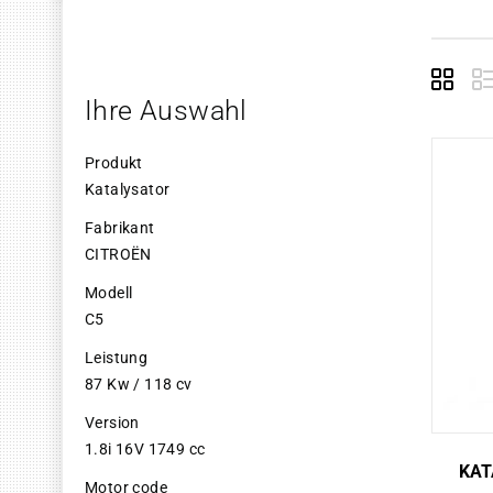
Grid
E
Ihre Auswahl
Produkt
Katalysator
Fabrikant
CITROËN
Modell
C5
Leistung
87 Kw / 118 cv
Version
1.8i 16V 1749 cc
KAT
Motor code