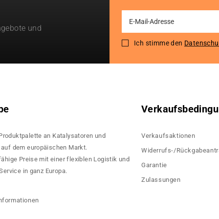
Sign
ngebote und
Up
for
Ich stimme den
Datenschu
Our
Newsletter:
pe
Verkaufsbeding
 Produktpalette an Katalysatoren und
Verkaufsaktionen
rn auf dem europäischen Markt.
Widerrufs-/Rückgabeant
hige Preise mit einer flexiblen Logistik und
Garantie
ervice in ganz Europa.
Zulassungen
?
nformationen