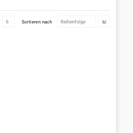
In
Sortieren nach
absteigend
Reihenfolg