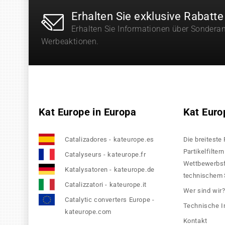
Erhalten Sie exklusive Rabatte
Erhalten Sie Informationen über Sondera
Werbeaktionen.
Kat Europe in Europa
Kat Euro
Catalizadores - kateurope.es
Die breiteste
Partikelfilte
Catalyseurs - kateurope.fr
Wettbewerbsfä
Katalysatoren - kateurope.de
technischem S
Catalizzatori - kateurope.it
Wer sind wir
Catalytic converters Europe -
Technische I
kateurope.com
Kontakt