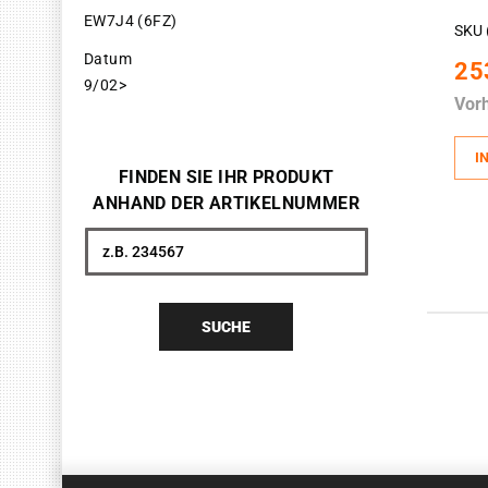
EW7J4 (6FZ)
SKU 
Datum
25
9/02>
Vor
I
FINDEN SIE IHR PRODUKT
ANHAND DER ARTIKELNUMMER
Suche
SUCHE