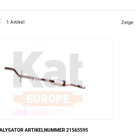
View
instellen
1
Artikel
Zeige
as
ALYSATOR ARTIKELNUMMER 21565595