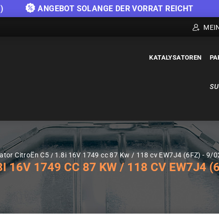
)
ANGEBOT SOLANGE DER VORRAT REICHT
MEI
KATALYSATOREN
PA
SU
ator CitroËn C5
1.8i 16V 1749 cc 87 Kw / 118 cv EW7J4 (6FZ) - 9/0
 16V 1749 CC 87 KW / 118 CV EW7J4 (6F