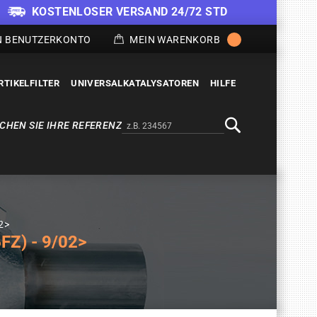
KOSTENLOSER VERSAND 24/72 STD
N BENUTZERKONTO
MEIN WARENKORB
RTIKELFILTER
UNIVERSALKATALYSATOREN
HILFE
CHEN SIE IHRE REFERENZ
Alternativa a Doofinder
Suche
2>
Z) - 9/02>