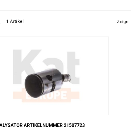
View
instellen
1
Artikel
Zeige
as
ALYSATOR ARTIKELNUMMER 21507723