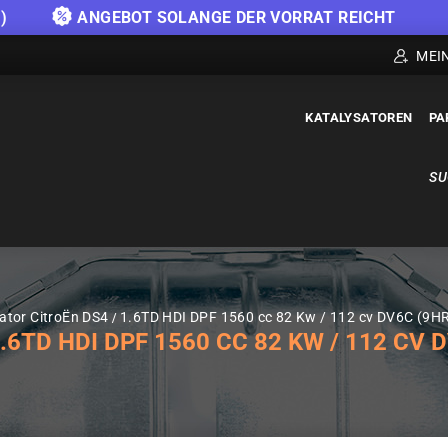
)
ANGEBOT SOLANGE DER VORRAT REICHT
MEI
KATALYSATOREN
PA
SU
ator CitroËn DS4
1.6TD HDI DPF 1560 cc 82 Kw / 112 cv DV6C (9HR
TD HDI DPF 1560 CC 82 KW / 112 CV DV