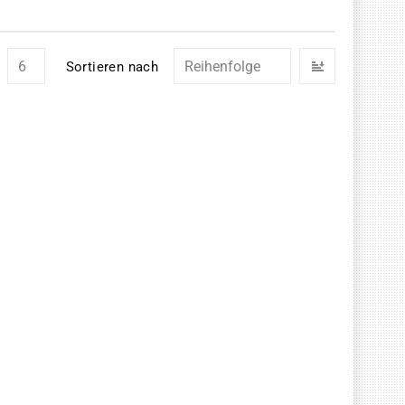
In
Sortieren nach
absteigend
Reihenfolg