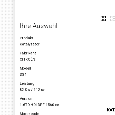
Grid
E
Ihre Auswahl
Produkt
Katalysator
Fabrikant
CITROËN
Modell
DS4
Leistung
82 Kw / 112 cv
Version
1.6TD HDI DPF 1560 cc
KAT
Motor code