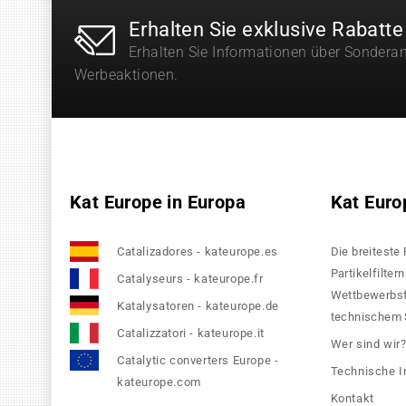
Erhalten Sie exklusive Rabatte
Erhalten Sie Informationen über Sondera
Werbeaktionen.
Kat Europe in Europa
Kat Euro
Catalizadores - kateurope.es
Die breiteste
Partikelfilte
Catalyseurs - kateurope.fr
Wettbewerbsfä
Katalysatoren - kateurope.de
technischem S
Catalizzatori - kateurope.it
Wer sind wir
Catalytic converters Europe -
Technische I
kateurope.com
Kontakt