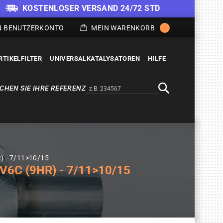
KOSTENLOSER VERSAND 24/72 STD
N BENUTZERKONTO
MEIN WARENKORB
RTIKELFILTER
UNIVERSALKATALYSATOREN
HILFE
CHEN SIE IHRE REFERENZ
Alternativa a Doofinder
Suche
) - 7/11>10/15
6C (9HR) - 7/11>10/15