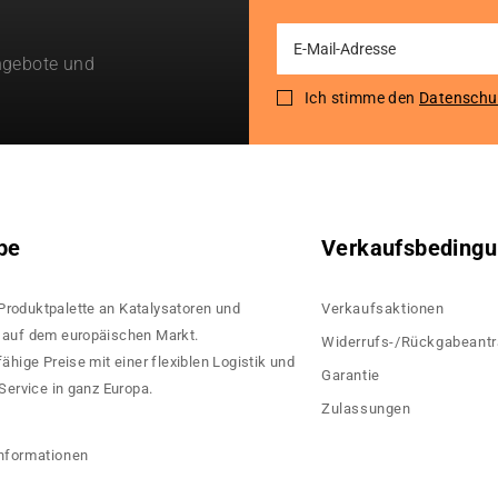
Sign
ngebote und
Up
for
Ich stimme den
Datenschu
Our
Newsletter:
pe
Verkaufsbeding
 Produktpalette an Katalysatoren und
Verkaufsaktionen
rn auf dem europäischen Markt.
Widerrufs-/Rückgabeant
hige Preise mit einer flexiblen Logistik und
Garantie
ervice in ganz Europa.
Zulassungen
?
nformationen