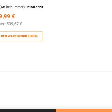
(Artikelnummer)
21507723
9,99 €
her:
539,67 €
N DEN WARENKORB LEGEN