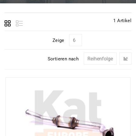
1
Artikel
Zeige
In
Sortieren nach
ab
Re