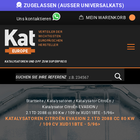
ZUGELASSEN (AUSSER UNIVERSALKATS)
MEIN WARENKORB
Uns kontaktieren
VERTEILER DER
WICHTIGSTEN
EUROPÄISCHEN
HERSTELLER
KATALYSATOREN UND DPF ZUM SUPERPREIS
Alternativa a Doofinder
SUCHEN SIE IHRE REFERENZ
Startseite
Katalysatoren
Katalysator CitroËn
Katalysator CitroËn EVASION
2.1TD 2088 cc 80 Kw / 109 cv XUD11BTE - 5/96>
KATALYSATOREN CITROËN EVASION 2.1TD 2088 CC 80 KW
/ 109 CV XUD11BTE - 5/96>