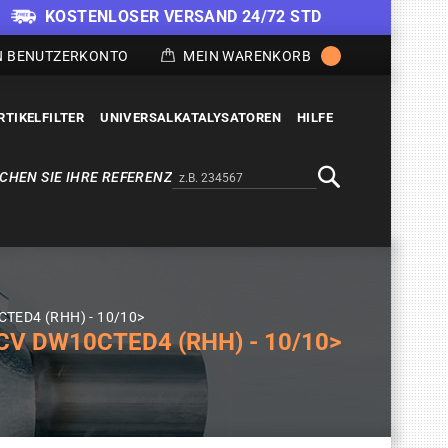
KOSTENLOSER VERSAND 24/72 STD
N BENUTZERKONTO
MEIN WARENKORB
RTIKELFILTER
UNIVERSALKATALYSATOREN
HILFE
CHEN SIE IHRE REFERENZ
Alternativa a Doofinder
Suche
CTED4 (RHH) - 10/10>
CV DW10CTED4 (RHH) - 10/10>