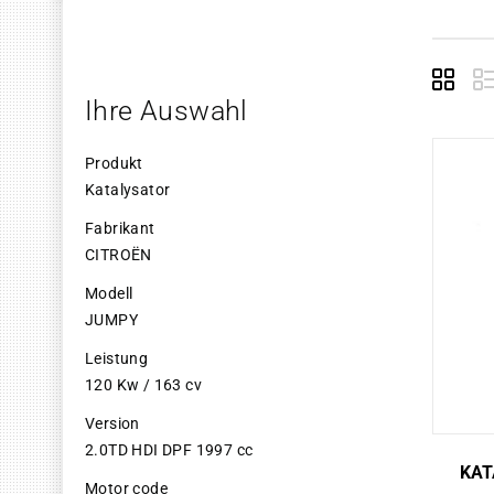
Grid
E
Ihre Auswahl
Produkt
Katalysator
Fabrikant
CITROËN
Modell
JUMPY
Leistung
120 Kw / 163 cv
Version
2.0TD HDI DPF 1997 cc
KAT
Motor code