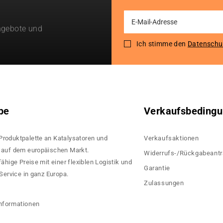
Sign
ngebote und
Up
for
Ich stimme den
Datenschu
Our
Newsletter:
pe
Verkaufsbeding
 Produktpalette an Katalysatoren und
Verkaufsaktionen
rn auf dem europäischen Markt.
Widerrufs-/Rückgabeant
hige Preise mit einer flexiblen Logistik und
Garantie
ervice in ganz Europa.
Zulassungen
?
nformationen