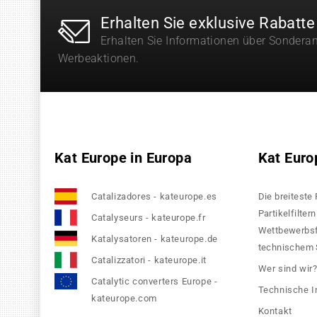
Erhalten Sie exklusive Rabatte
Erhalten Sie Informationen über Sondera
Werbeaktionen.
Kat Europe in Europa
Kat Euro
Catalizadores - kateurope.es
Die breiteste
Partikelfilte
Catalyseurs - kateurope.fr
Wettbewerbsfä
Katalysatoren - kateurope.de
technischem S
Catalizzatori - kateurope.it
Wer sind wir
Catalytic converters Europe -
Technische I
kateurope.com
Kontakt