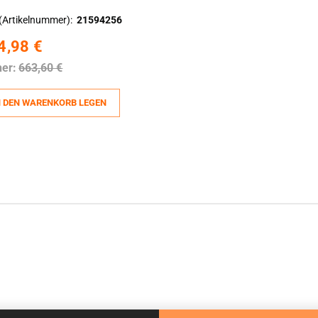
(Artikelnummer)
21594256
4,98 €
her:
663,60 €
N DEN WARENKORB LEGEN