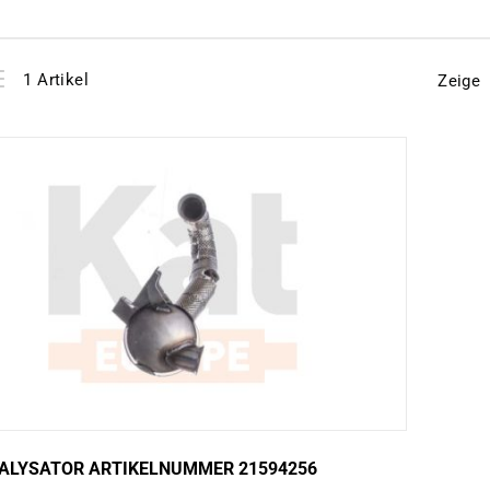
View
instellen
1
Artikel
Zeige
as
ALYSATOR ARTIKELNUMMER 21594256