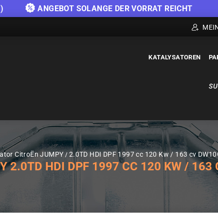
)
ANGEBOT SOLANGE DER VORRAT REICHT
MEI
KATALYSATOREN
PA
SU
sator CitroËn JUMPY
2.0TD HDI DPF 1997 cc 120 Kw / 163 cv DW10
2.0TD HDI DPF 1997 CC 120 KW / 163 