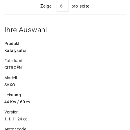
Zeige
pro seite
Ihre Auswahl
Produkt
Katalysator
Fabrikant
CITROËN
Modell
SAXO
Leistung
44 Kw / 60 cv
Version
1.1i 1124 cc
Motor code