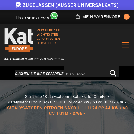
ZUGELASSEN (AUSSER UNIVERSALKATS)
MEIN WARENKORB
Uns kontaktieren
VERTEILER DER
WICHTIGSTEN
EUROPÄISCHEN
HERSTELLER
KATALYSATOREN UND DPF ZUM SUPERPREIS
Alternativa a Doofinder
SUCHEN SIE IHRE REFERENZ
Startseite
Katalysatoren
Katalysator CitroËn
Katalysator CitroËn SAXO
1.1i 1124 cc 44 Kw / 60 cv TU1M - 3/96>
KATALYSATOREN CITROËN SAXO 1.1I 1124 CC 44 KW / 60
CV TU1M - 3/96>