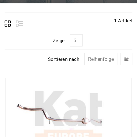
1
Artikel
Zeige
In
Sortieren nach
ab
Re