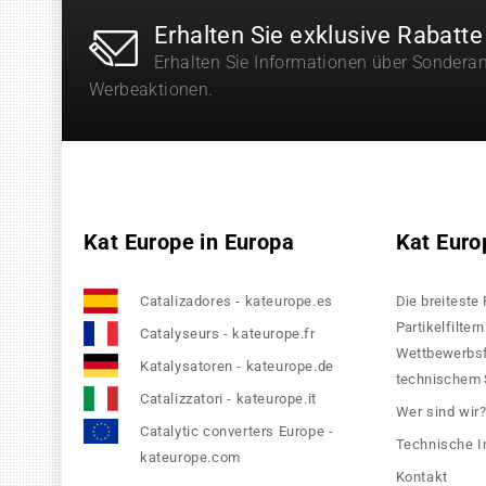
Erhalten Sie exklusive Rabatte
Erhalten Sie Informationen über Sondera
Werbeaktionen.
Kat Europe in Europa
Kat Euro
Catalizadores - kateurope.es
Die breiteste
Partikelfilte
Catalyseurs - kateurope.fr
Wettbewerbsfä
Katalysatoren - kateurope.de
technischem S
Catalizzatori - kateurope.it
Wer sind wir
Catalytic converters Europe -
Technische I
kateurope.com
Kontakt