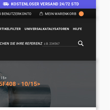
KOSTENLOSER VERSAND 24/72 STD
N BENUTZERKONTO
MEIN WARENKORB
RTIKELFILTER
UNIVERSALKATALYSATOREN
HILFE
CHEN SIE IHRE REFERENZ
Alternativa a Doofinder
Suche
/15>
F408 - 10/15>