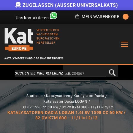
ZUGELASSEN (AUSSER UNIVERSALKATS)
MEIN WARENKORB
Uns kontaktieren
VERTEILER DER
WICHTIGSTEN
EUROPÄISCHEN
HERSTELLER
KATALYSATOREN UND DPF ZUM SUPERPREIS
Alternativa a Doofinder
SUCHEN SIE IHRE REFERENZ
Startseite
Katalysatoren
Katalysator Dacia
Katalysator Dacia LOGAN
1.6i 8V 1598 cc 60 Kw / 82 cv K7M 800 - 11/11>12/12
KATALYSATOREN DACIA LOGAN 1.6I 8V 1598 CC 60 KW /
82 CV K7M 800 - 11/11>12/12