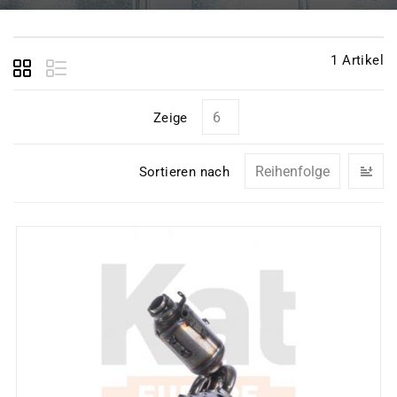
1
Artikel
Zeige
In
Sortieren nach
ab
Re