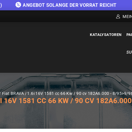
)
ANGEBOT SOLANGE DER VORRAT REICHT
MEI
KATALYSATOREN
PA
SU
r Fiat BRAVA
1.6i 16V 1581 cc 66 Kw / 90 cv 182A6.000 - 8/95>9/9
 16V 1581 CC 66 KW / 90 CV 182A6.000 