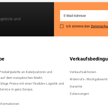
Sign
ngebote und
Up
for
Ich stimme den
Datenschu
Our
Newsletter:
pe
Verkaufsbeding
 Produktpalette an Katalysatoren und
Verkaufsaktionen
rn auf dem europäischen Markt.
Widerrufs-/Rückgabeant
hige Preise mit einer flexiblen Logistik und
Garantie
ervice in ganz Europa.
Zulassungen
?
nformationen