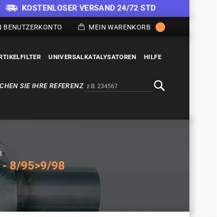
KOSTENLOSER VERSAND 24/72 STD
N BENUTZERKONTO
MEIN WARENKORB
RTIKELFILTER
UNIVERSALKATALYSATOREN
HILFE
CHEN SIE IHRE REFERENZ
Alternativa a Doofinder
Suche
8
- 8/95>9/98