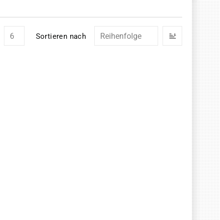
In
Sortieren nach
absteigend
Reihenfolg