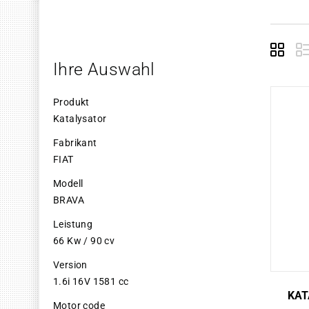
Grid
E
Ihre Auswahl
Produkt
Katalysator
Fabrikant
FIAT
Modell
BRAVA
Leistung
66 Kw / 90 cv
Version
1.6i 16V 1581 cc
KAT
Motor code