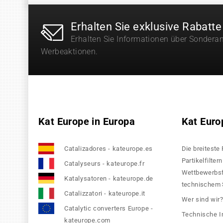
Erhalten Sie exklusive Rabatte
Erhalten Sie Informationen über Sondera
Werbeaktionen.
Kat Europe in Europa
Kat Euro
Catalizadores - kateurope.es
Die breiteste
Partikelfilte
Catalyseurs - kateurope.fr
Wettbewerbsfä
Katalysatoren - kateurope.de
technischem S
Catalizzatori - kateurope.it
Wer sind wir
Catalytic converters Europe -
Technische I
kateurope.com