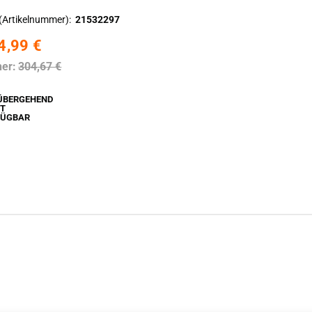
(Artikelnummer)
21532297
4,99 €
her:
304,67 €
ÜBERGEHEND
HT
FÜGBAR