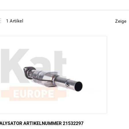
View
instellen
1
Artikel
Zeige
as
ALYSATOR ARTIKELNUMMER 21532297