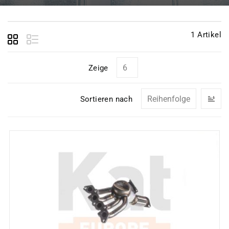
1
Artikel
Zeige
In
Sortieren nach
ab
Re