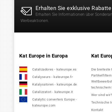
Erhalten Sie exklusive Rabatte
Erhalten Sie Informationen über Sondera
Werbeaktionen.
Kat Europe in Europa
Kat Euro
Catalizadores - kateurope.es
Die breiteste
Partikelfilte
Catalyseurs - kateurope.fr
Wettbewerbsfä
Katalysatoren - kateurope.de
technischem S
Catalizzatori - kateurope.it
Wer sind wir
Catalytic converters Europe -
Technische I
kateurope.com
Kontakt