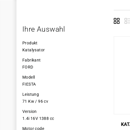
Grid
E
Ihre Auswahl
Produkt
Katalysator
Fabrikant
FORD
Modell
FIESTA
Leistung
71 Kw / 96 cv
Version
1.4i 16V 1388 cc
KAT
Motor code