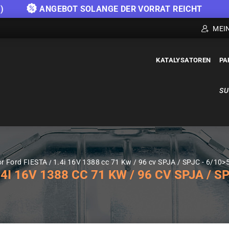
)
ANGEBOT SOLANGE DER VORRAT REICHT
MEI
KATALYSATOREN
PA
SU
or Ford FIESTA
1.4i 16V 1388 cc 71 Kw / 96 cv SPJA / SPJC - 6/10>
 16V 1388 CC 71 KW / 96 CV SPJA / SP