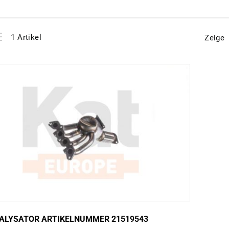
View
instellen
1
Artikel
Zeige
as
ALYSATOR ARTIKELNUMMER 21519543