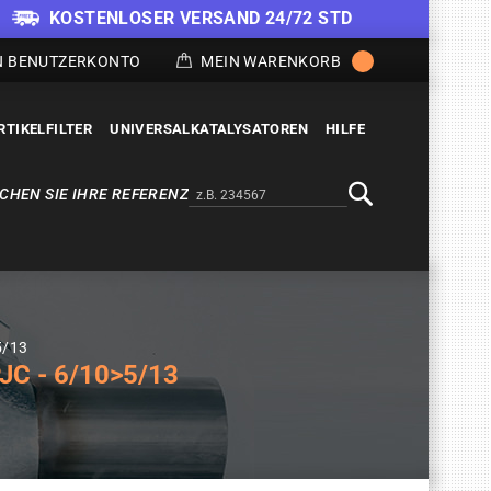
KOSTENLOSER VERSAND 24/72 STD
N BENUTZERKONTO
MEIN WARENKORB
RTIKELFILTER
UNIVERSALKATALYSATOREN
HILFE
CHEN SIE IHRE REFERENZ
Alternativa a Doofinder
Suche
5/13
JC - 6/10>5/13