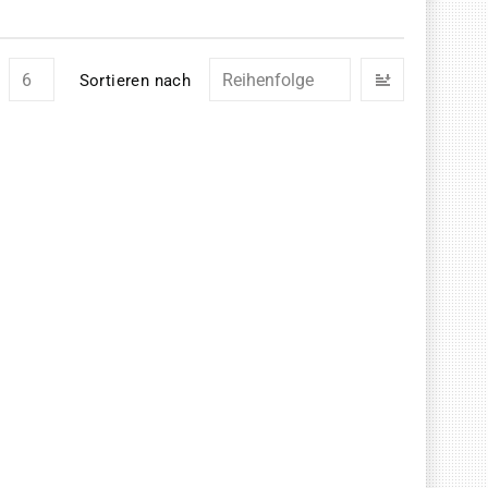
In
Sortieren nach
absteigend
Reihenfolg