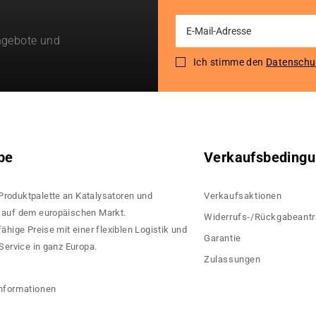
Sign
ngebote und
Up
for
Ich stimme den
Datenschu
Our
Newsletter:
pe
Verkaufsbeding
 Produktpalette an Katalysatoren und
Verkaufsaktionen
rn auf dem europäischen Markt.
Widerrufs-/Rückgabeant
hige Preise mit einer flexiblen Logistik und
Garantie
ervice in ganz Europa.
Zulassungen
?
nformationen