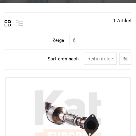
1
Artikel
Zeige
In
Sortieren nach
ab
Re