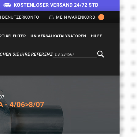
KOSTENLOSER VERSAND 24/72 STD
N BENUTZERKONTO
MEIN WARENKORB
RTIKELFILTER
UNIVERSALKATALYSATOREN
HILFE
CHEN SIE IHRE REFERENZ
Alternativa a Doofinder
Suche
/07
 - 4/06>8/07