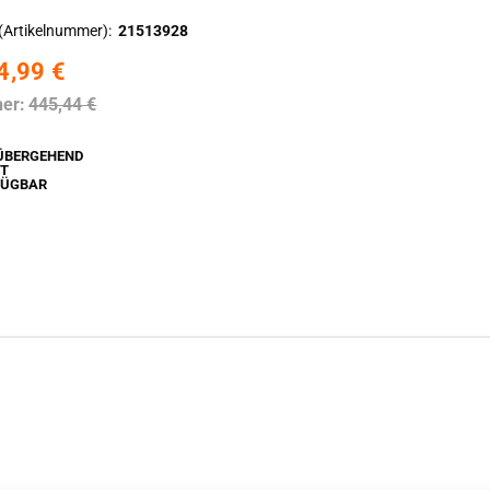
(Artikelnummer)
21513928
4,99 €
her:
445,44 €
ÜBERGEHEND
HT
FÜGBAR