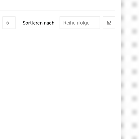
In
Sortieren nach
absteigend
Reihenfolg