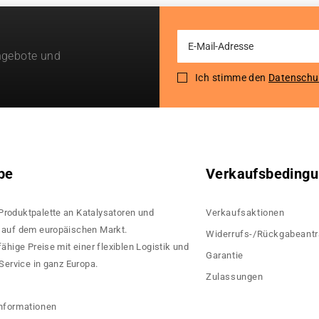
Sign
ngebote und
Up
for
Ich stimme den
Datenschu
Our
Newsletter:
pe
Verkaufsbeding
 Produktpalette an Katalysatoren und
Verkaufsaktionen
rn auf dem europäischen Markt.
Widerrufs-/Rückgabeant
hige Preise mit einer flexiblen Logistik und
Garantie
ervice in ganz Europa.
Zulassungen
?
nformationen