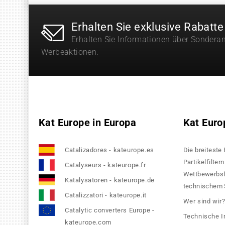
Erhalten Sie exklusive Rabatte
Erhalten Sie Informationen über Sondera
Werbeaktionen.
Kat Europe in Europa
Kat Euro
Catalizadores - kateurope.es
Die breiteste
Partikelfilte
Catalyseurs - kateurope.fr
Wettbewerbsfä
Katalysatoren - kateurope.de
technischem S
Catalizzatori - kateurope.it
Wer sind wir
Catalytic converters Europe -
Technische I
kateurope.com