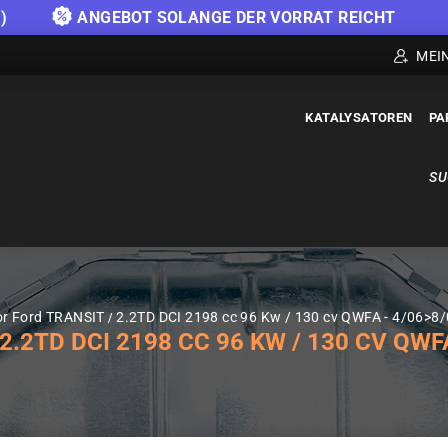
)
ANGEBOT SOLANGE DER VORRAT REICHT
MEI
KATALYSATOREN
PA
SU
or Ford TRANSIT
2.2TD DCI 2198 cc 96 Kw / 130 cv QWFA - 4/06>8
2TD DCI 2198 CC 96 KW / 130 CV QWFA