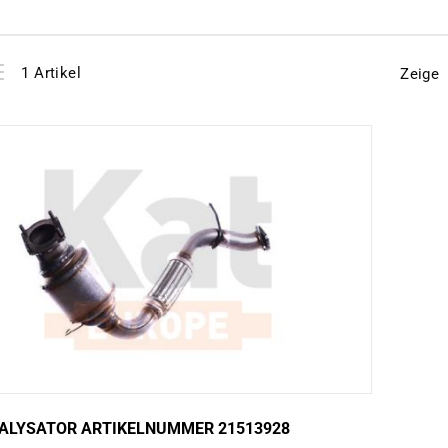
View
instellen
1
Artikel
Zeige
as
ALYSATOR ARTIKELNUMMER 21513928