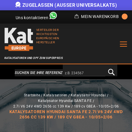
ZUGELASSEN (AUSSER UNIVERSALKATS)
MEIN WARENKORB
Uns kontaktieren
VERTEILER DER
WICHTIGSTEN
EUROPÄISCHEN
HERSTELLER
KATALYSATOREN UND DPF ZUM SUPERPREIS
Alternativa a Doofinder
SUCHEN SIE IHRE REFERENZ
Startseite
Katalysatoren
Katalysator Hyundai
Katalysator Hyundai SANTA FE
2.7i V6 24V 4WD 2656 cc 139 Kw / 189 cv G8EA - 10/05>2/06
KATALYSATOREN HYUNDAI SANTA FE 2.7I V6 24V 4WD
2656 CC 139 KW / 189 CV G8EA - 10/05>2/06