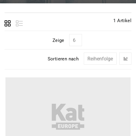
1
Artikel
Zeige
In
Sortieren nach
ab
Re