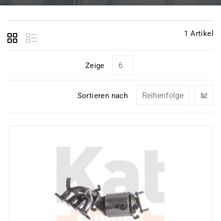
1
Artikel
Zeige
In
Sortieren nach
ab
Re