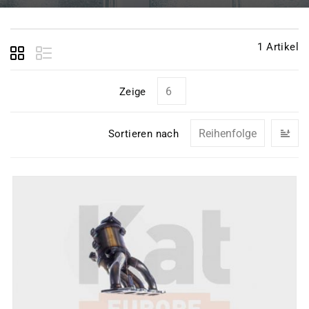
1
Artikel
Zeige
In
Sortieren nach
ab
Re