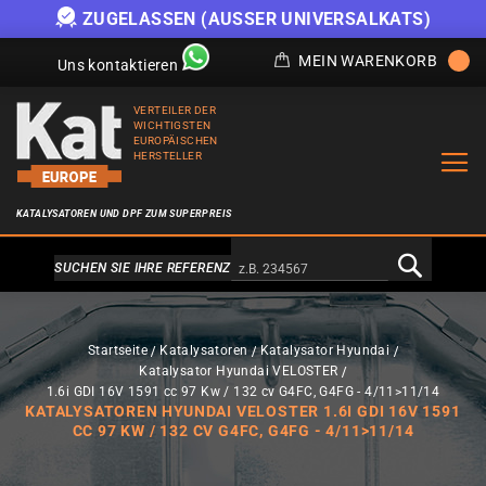
ZUGELASSEN (AUSSER UNIVERSALKATS)
MEIN WARENKORB
Uns kontaktieren
VERTEILER DER
WICHTIGSTEN
EUROPÄISCHEN
HERSTELLER
KATALYSATOREN UND DPF ZUM SUPERPREIS
Alternativa a Doofinder
SUCHEN SIE IHRE REFERENZ
Startseite
Katalysatoren
Katalysator Hyundai
Katalysator Hyundai VELOSTER
1.6i GDI 16V 1591 cc 97 Kw / 132 cv G4FC, G4FG - 4/11>11/14
KATALYSATOREN HYUNDAI VELOSTER 1.6I GDI 16V 1591
CC 97 KW / 132 CV G4FC, G4FG - 4/11>11/14