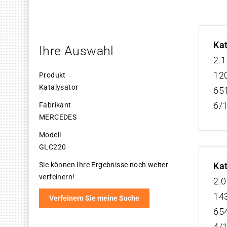
Ka
Ihre Auswahl
2.
120
Produkt
Katalysator
65
6/
Fabrikant
MERCEDES
Modell
GLC220
Sie können Ihre Ergebnisse noch weiter
Ka
verfeinern!
2.
143
Verfeinern Sie meine Suche
65
4/