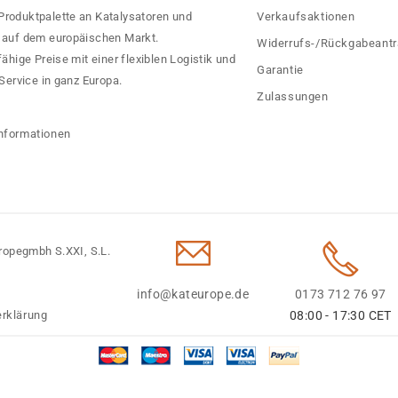
 Produktpalette an Katalysatoren und
Verkaufsaktionen
rn auf dem europäischen Markt.
Widerrufs-/Rückgabeant
hige Preise mit einer flexiblen Logistik und
Garantie
ervice in ganz Europa.
Zulassungen
?
nformationen
ropegmbh S.XXI, S.L.
info@kateurope.de
0173 712 76 97
rklärung
08:00 - 17:30 CET