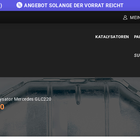
)
ANGEBOT SOLANGE DER VORRAT REICHT
MEI
KATALYSATOREN
PA
SU
lysator Mercedes GLC220
0