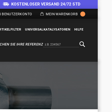
KOSTENLOSER VERSAND 24/72 STD
N BENUTZERKONTO
MEIN WARENKORB
RTIKELFILTER
UNIVERSALKATALYSATOREN
HILFE
CHEN SIE IHRE REFERENZ
Alternativa a Doofinder
Suche