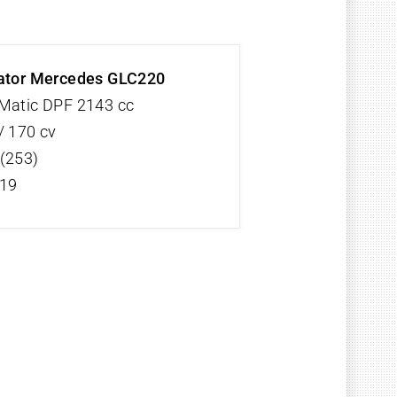
ator Mercedes GLC220
Matic DPF 2143 cc
/ 170 cv
(253)
/19