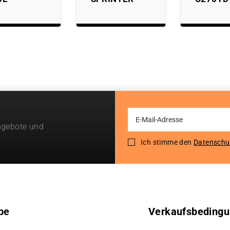
Sign
ngebote und
Up
for
Ich stimme den
Datenschu
Our
Newsletter:
pe
Verkaufsbeding