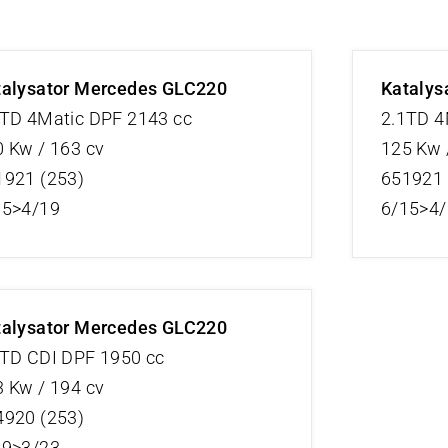
talysator Mercedes GLC220
Katalys
1TD 4Matic DPF 2143 cc
2.1TD 4
 Kw / 163 cv
125 Kw 
1921 (253)
651921 
15>4/19
6/15>4
talysator Mercedes GLC220
0TD CDI DPF 1950 cc
 Kw / 194 cv
4920 (253)
19>3/23