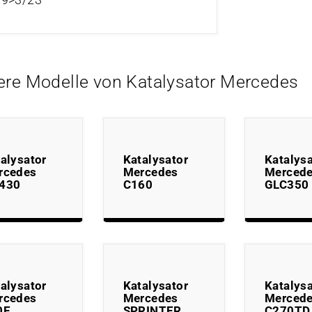
ere Modelle von Katalysator Mercedes
alysator
Katalysator
Katalysa
rcedes
Mercedes
Merced
430
C160
GLC350
alysator
Katalysator
Katalysa
rcedes
Mercedes
Merced
0E
SPRINTER
C270TD