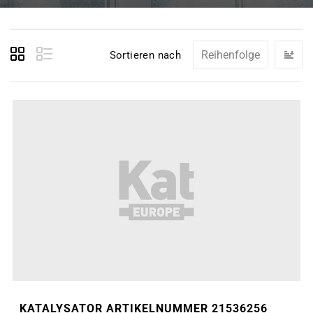
In
Sortieren nach
ab
Re
KATALYSATOR ARTIKELNUMMER 21536256