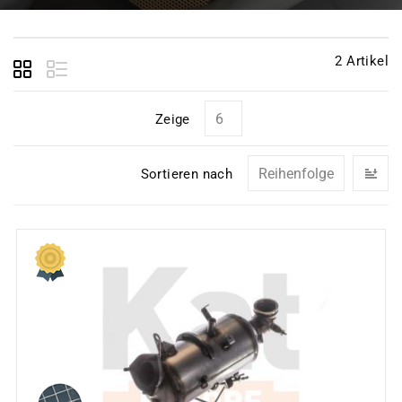
2
Artikel
Zeige
In
Sortieren nach
ab
Re