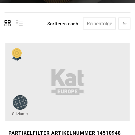
In
Sortieren nach
ab
Re
Silizium +
PARTIKELFILTER ARTIKELNUMMER 14510948