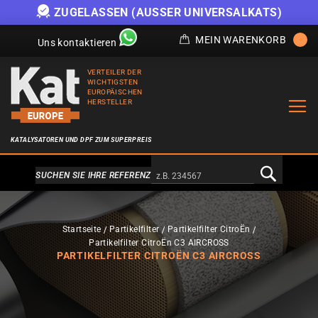
ATS)
ANGEBOT SOLANGE DER VORRAT REICHT
MEIN WARENKORB
Uns kontaktieren
VERTEILER DER
WICHTIGSTEN
EUROPÄISCHEN
HERSTELLER
KATALYSATOREN UND DPF ZUM SUPERPREIS
Alternativa a Doofinder
SUCHEN SIE IHRE REFERENZ
Startseite
Partikelfilter
Partikelfilter CitroËn
Partikelfilter CitroËn C3 AIRCROSS
PARTIKELFILTER CITROËN C3 AIRCROSS