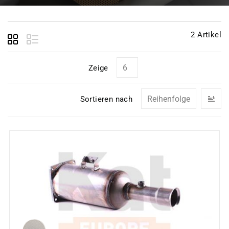
2
Artikel
Zeige
In
Sortieren nach
ab
Re