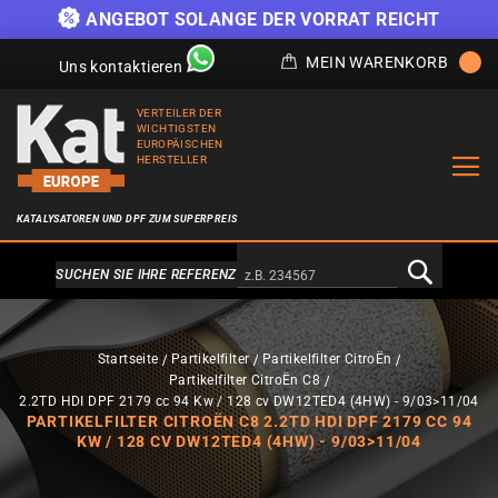
)
ANGEBOT SOLANGE DER VORRAT REICHT
MEIN WARENKORB
Uns kontaktieren
VERTEILER DER
WICHTIGSTEN
EUROPÄISCHEN
HERSTELLER
KATALYSATOREN UND DPF ZUM SUPERPREIS
Alternativa a Doofinder
SUCHEN SIE IHRE REFERENZ
Startseite
Partikelfilter
Partikelfilter CitroËn
Partikelfilter CitroËn C8
2.2TD HDI DPF 2179 cc 94 Kw / 128 cv DW12TED4 (4HW) - 9/03>11/04
PARTIKELFILTER CITROËN C8 2.2TD HDI DPF 2179 CC 94
KW / 128 CV DW12TED4 (4HW) - 9/03>11/04