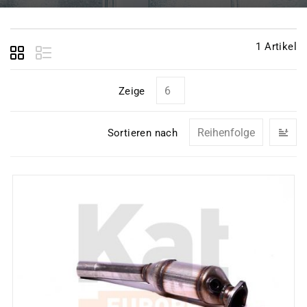
1
Artikel
Zeige
In
Sortieren nach
ab
Re