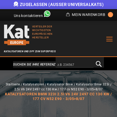
ZUGELASSEN (AUSSER UNIVERSALKATS)
MEIN WARENKORB
Uns kontaktieren
VERTEILER DER
WICHTIGSTEN
EUROPÄISCHEN
HERSTELLER
KATALYSATOREN UND DPF ZUM SUPERPREIS
Alternativa a Doofinder
SUCHEN SIE IHRE REFERENZ
Startseite
Katalysatoren
Katalysator Bmw
Katalysator Bmw 323i
2.5i V6 24V 2497 cc 130 Kw / 177 cv N52 E90 - 3/05>8/07
KATALYSATOREN BMW 323I 2.5I V6 24V 2497 CC 130 KW /
177 CV N52 E90 - 3/05>8/07