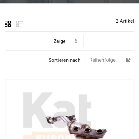
2
Artikel
Zeige
In
Sortieren nach
ab
Re