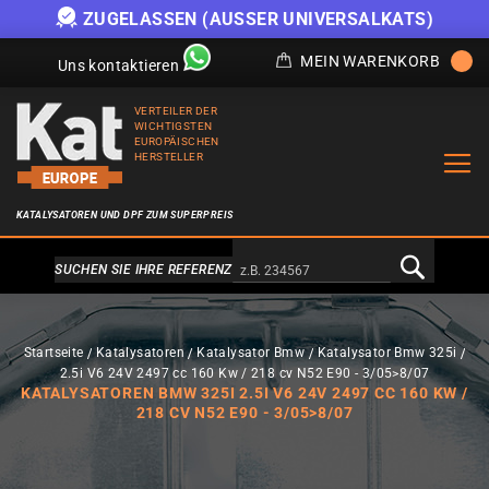
ZUGELASSEN (AUSSER UNIVERSALKATS)
MEIN WARENKORB
Uns kontaktieren
VERTEILER DER
WICHTIGSTEN
EUROPÄISCHEN
HERSTELLER
KATALYSATOREN UND DPF ZUM SUPERPREIS
Alternativa a Doofinder
SUCHEN SIE IHRE REFERENZ
Startseite
Katalysatoren
Katalysator Bmw
Katalysator Bmw 325i
2.5i V6 24V 2497 cc 160 Kw / 218 cv N52 E90 - 3/05>8/07
KATALYSATOREN BMW 325I 2.5I V6 24V 2497 CC 160 KW /
218 CV N52 E90 - 3/05>8/07