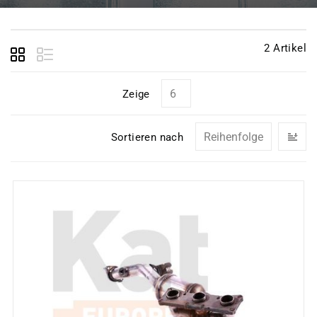
2
Artikel
Zeige
In
Sortieren nach
ab
Re