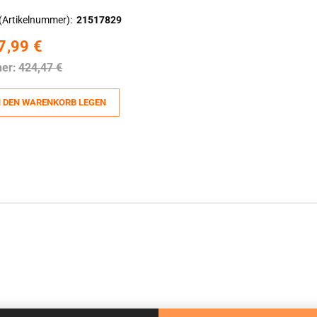
(Artikelnummer)
21517829
7,99 €
her:
424,47 €
N DEN WARENKORB LEGEN