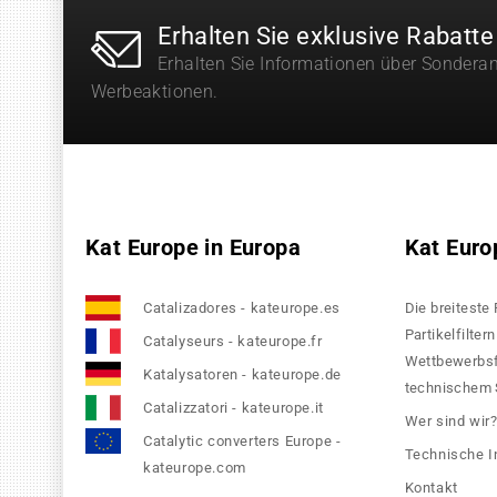
Erhalten Sie exklusive Rabatte
Erhalten Sie Informationen über Sondera
Werbeaktionen.
Kat Europe in Europa
Kat Euro
Catalizadores - kateurope.es
Die breiteste
Partikelfilte
Catalyseurs - kateurope.fr
Wettbewerbsfä
Katalysatoren - kateurope.de
technischem S
Catalizzatori - kateurope.it
Wer sind wir
Catalytic converters Europe -
Technische I
kateurope.com
Kontakt