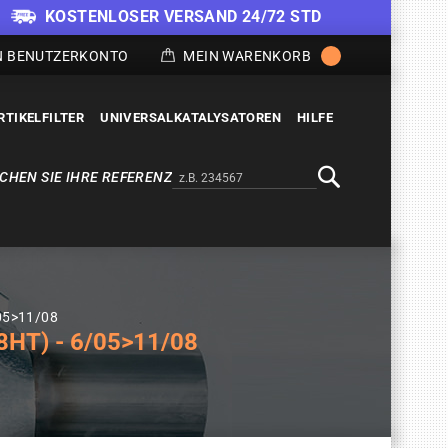
KOSTENLOSER VERSAND 24/72 STD
N BENUTZERKONTO
MEIN WARENKORB
RTIKELFILTER
UNIVERSALKATALYSATOREN
HILFE
CHEN SIE IHRE REFERENZ
Alternativa a Doofinder
Suche
/05>11/08
HT) - 6/05>11/08