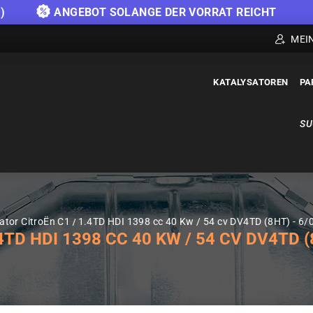
)
ANGEBOT SOLANGE DER VORRAT REICHT
MEI
KATALYSATOREN
PA
SU
ator CitroËn C1
1.4TD HDI 1398 cc 40 Kw / 54 cv DV4TD (8HT) - 6
D HDI 1398 CC 40 KW / 54 CV DV4TD (8