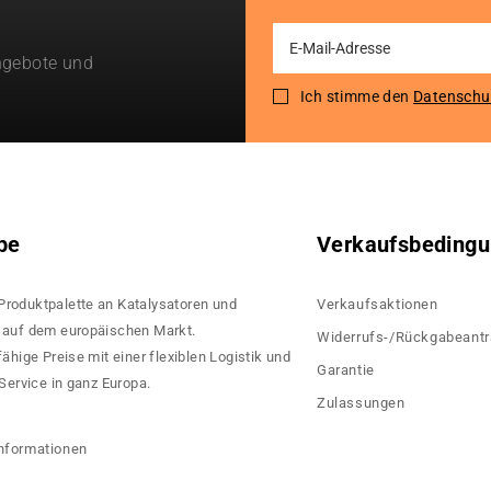
Sign
ngebote und
Up
for
Ich stimme den
Datenschu
Our
Newsletter:
pe
Verkaufsbeding
 Produktpalette an Katalysatoren und
Verkaufsaktionen
rn auf dem europäischen Markt.
Widerrufs-/Rückgabeant
hige Preise mit einer flexiblen Logistik und
Garantie
ervice in ganz Europa.
Zulassungen
?
nformationen