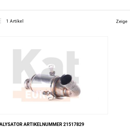
View
instellen
1
Artikel
Zeige
as
ALYSATOR ARTIKELNUMMER 21517829