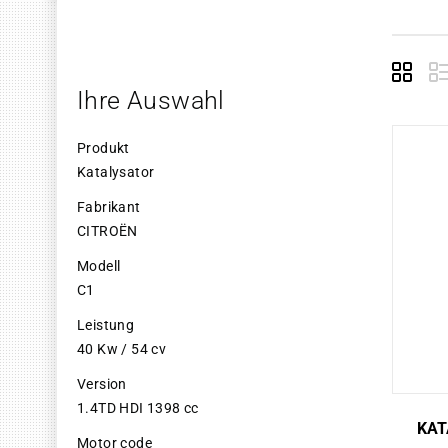
Grid
E
Ihre Auswahl
Produkt
Katalysator
Fabrikant
CITROËN
Modell
C1
Leistung
40 Kw / 54 cv
Version
1.4TD HDI 1398 cc
KAT
Motor code