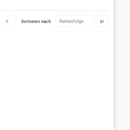
In
Sortieren nach
absteigend
Reihenfolg