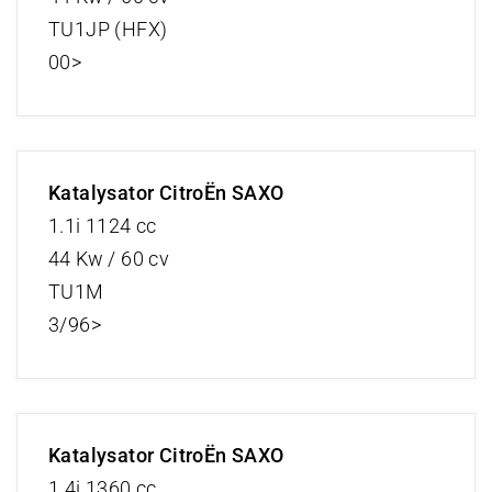
TU1JP (HFX)
00>
Katalysator CitroËn SAXO
1.1i 1124 cc
44 Kw / 60 cv
TU1M
3/96>
Katalysator CitroËn SAXO
1.4i 1360 cc