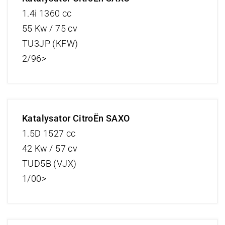
1.4i 1360 cc
55 Kw / 75 cv
TU3JP (KFW)
2/96>
Katalysator CitroËn SAXO
1.5D 1527 cc
42 Kw / 57 cv
TUD5B (VJX)
1/00>