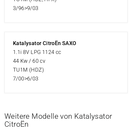
3/96>9/03
Katalysator CitroËn SAXO
1.1i 8V LPG 1124 cc
44 Kw / 60 cv
TU1M (HDZ)
7/00>6/03
Weitere Modelle von Katalysator
CitroËn