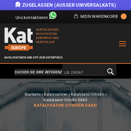
ZUGELASSEN (AUSSER UNIVERSALKATS)
MEIN WARENKORB
Uns kontaktieren
VERTEILER DER
WICHTIGSTEN
EUROPÄISCHEN
HERSTELLER
KATALYSATOREN UND DPF ZUM SUPERPREIS
Alternativa a Doofinder
SUCHEN SIE IHRE REFERENZ
Startseite
Katalysatoren
Katalysator CitroËn
Katalysator CitroËn SAXO
KATALYSATOR CITROËN SAXO