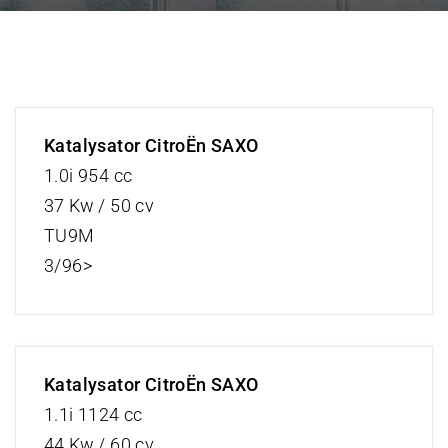
Katalysator CitroËn SAXO
1.0i 954 cc
37 Kw / 50 cv
TU9M
3/96>
Katalysator CitroËn SAXO
1.1i 1124 cc
44 Kw / 60 cv