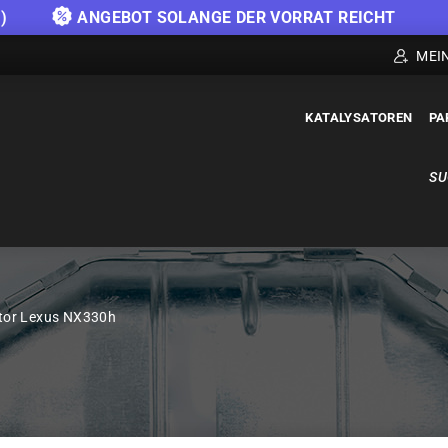
)
ANGEBOT SOLANGE DER VORRAT REICHT
MEI
KATALYSATOREN
PA
SU
tor Lexus NX330h