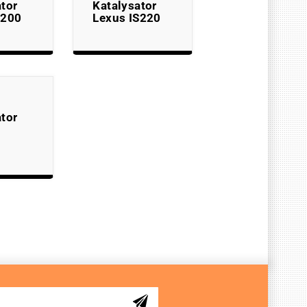
tor
Katalysator
S200
Lexus IS220
tor