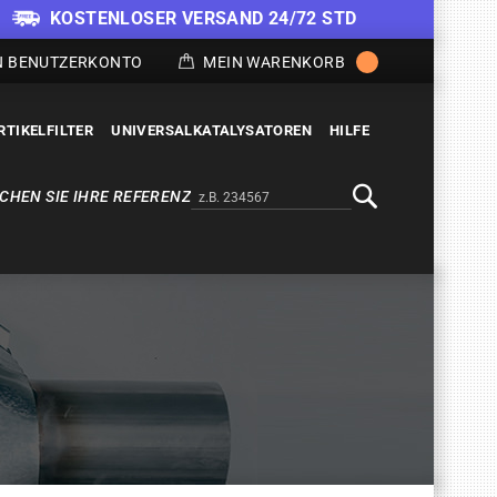
KOSTENLOSER VERSAND 24/72 STD
N BENUTZERKONTO
MEIN WARENKORB
RTIKELFILTER
UNIVERSALKATALYSATOREN
HILFE
CHEN SIE IHRE REFERENZ
Alternativa a Doofinder
Suche