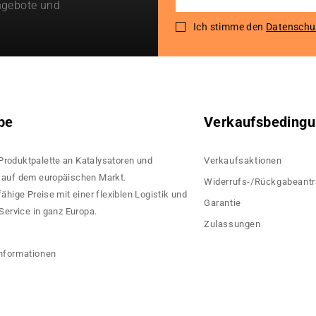
ngebote und
Up
for
Ich stimme den
Datenschu
Our
Newsletter:
pe
Verkaufsbeding
 Produktpalette an Katalysatoren und
Verkaufsaktionen
rn auf dem europäischen Markt.
Widerrufs-/Rückgabeant
hige Preise mit einer flexiblen Logistik und
Garantie
ervice in ganz Europa.
Zulassungen
?
nformationen