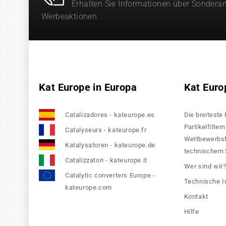
Erhalten Sie Informationen über Sondera
Werbeaktionen.
Kat Europe in Europa
Kat Euro
Catalizadores - kateurope.es
Die breiteste
Partikelfilte
Catalyseurs - kateurope.fr
Wettbewerbsfä
Katalysatoren - kateurope.de
technischem S
Catalizzatori - kateurope.it
Wer sind wir
Catalytic converters Europe -
Technische I
kateurope.com
Kontakt
Hilfe