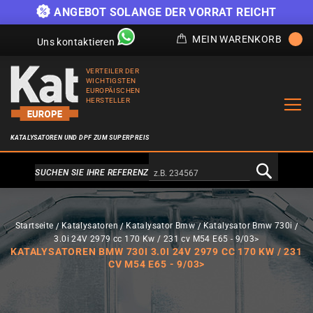
)
ANGEBOT SOLANGE DER VORRAT REICHT
MEIN WARENKORB
Uns kontaktieren
VERTEILER DER
WICHTIGSTEN
EUROPÄISCHEN
HERSTELLER
KATALYSATOREN UND DPF ZUM SUPERPREIS
Alternativa a Doofinder
SUCHEN SIE IHRE REFERENZ
Startseite
Katalysatoren
Katalysator Bmw
Katalysator Bmw 730i
3.0i 24V 2979 cc 170 Kw / 231 cv M54 E65 - 9/03>
KATALYSATOREN BMW 730I 3.0I 24V 2979 CC 170 KW / 231
CV M54 E65 - 9/03>