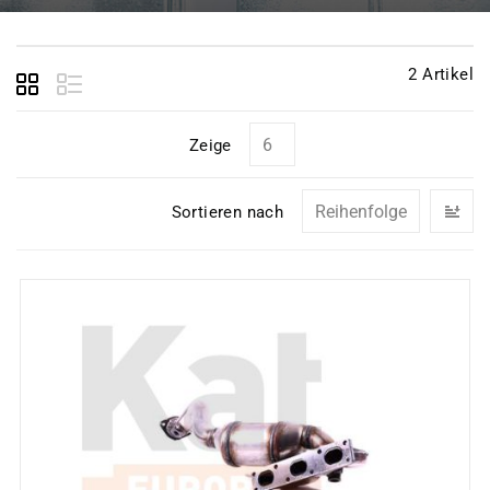
2
Artikel
Zeige
In
Sortieren nach
ab
Re